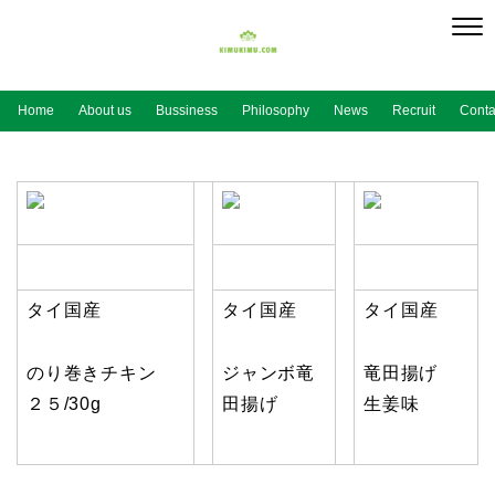
Home
About us
Bussiness
Philosophy
News
Recruit
Conta
タイ国産
タイ国産
タイ国産
のり巻きチキン
ジャンボ竜
竜田揚げ
２５/30g
田揚げ
生姜味