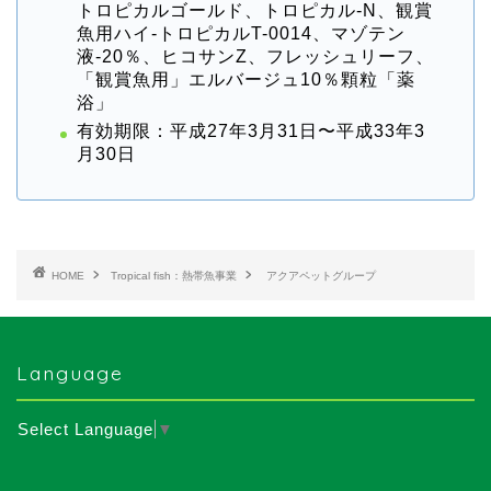
トロピカルゴールド、トロピカル-N、観賞
魚用ハイ-トロピカルT-0014、マゾテン
液-20％、ヒコサンZ、フレッシュリーフ、
「観賞魚用」エルバージュ10％顆粒「薬
浴」
有効期限：平成27年3月31日〜平成33年3
月30日
HOME
Tropical fish：熱帯魚事業
アクアペットグループ
Language
Select Language
▼