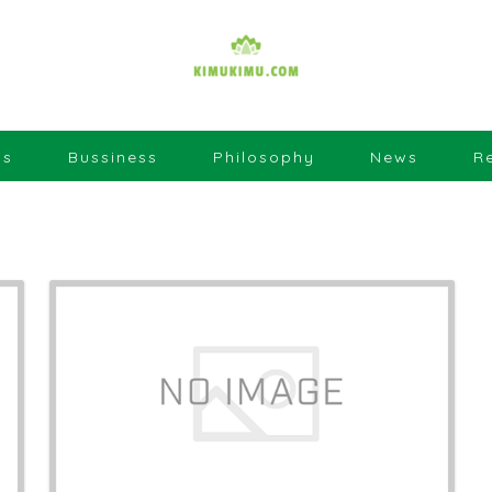
us
Bussiness
Philosophy
News
R