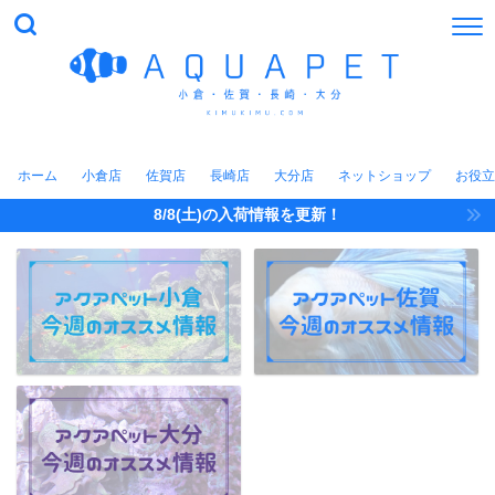
ホーム
小倉店
佐賀店
長崎店
大分店
ネットショップ
お役立
8/8(土)の入荷情報を更新！