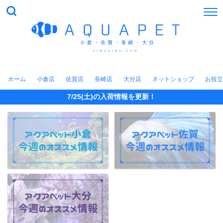
ホーム
小倉店
佐賀店
長崎店
大分店
ネットショップ
お役立
7/25(土)の入荷情報を更新！