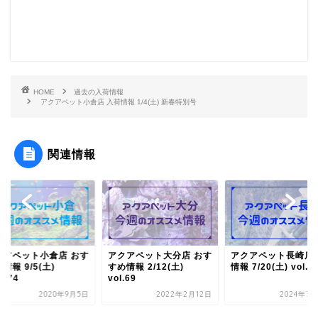
HOME
過去の入荷情報
アクアペット小倉店 入荷情報 1/4(土) 新春特別号
関連情報
クアペット小倉店 おす
アクアペット大分店 おす
アクアペット長崎店 
情報 9/5(土)
すめ情報 2/12(土)
情報 7/20(土) vol.7
.874
vol.69
2020年9月5日
2022年2月12日
2024年7月