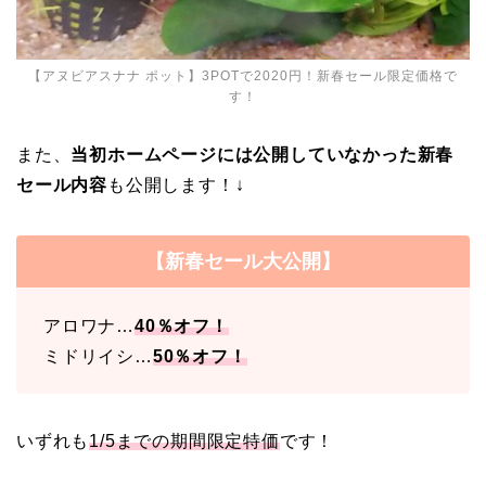
【アヌビアスナナ ポット】3POTで2020円！新春セール限定価格で
す！
また、
当初ホームページには公開していなかった新春
セール内容
も公開します！↓
【新春セール大公開】
アロワナ…
40％オフ！
ミドリイシ…
50％オフ！
いずれも
1/5までの期間限定特価
です！