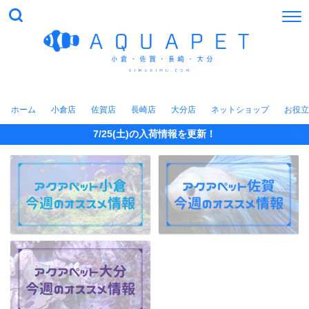
ホーム
小倉店
佐賀店
長崎店
大分店
ネットショップ
お役立
7/25(土)の入荷情報を更新！