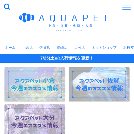
ホーム
小倉店
佐賀店
長崎店
大分店
ネットショップ
お役立
7/25(土)の入荷情報を更新！