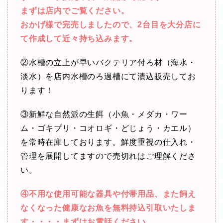
まずは店内でご覧ください。
おかげ様で完売しましたので、2台目を大分店に
て作成して近々持ち込みます。
②水槽の立上が早いバクテリア付ろ材（海水・
淡水）を店内水槽のろ過槽にて漬込販売してお
ります！
③新鮮な自然派の生餌（小魚・メダカ・ワー
ム・ゴキブリ・コオロギ・どじょう・カエル）
を常時在庫しております。鮮度重視の仕入れ・
管理を展開してますので売切れはご理解くださ
い。
④不用な使用可能な器具や付帯用品、また飼え
なくなった健康なお魚を無料持込引取いたしま
す・・・・まずはお電話ください。