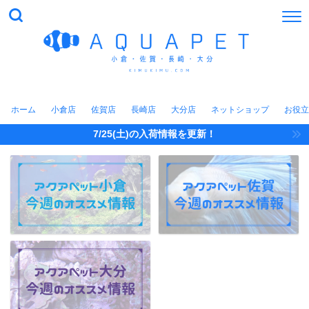
ホーム
小倉店
佐賀店
長崎店
大分店
ネットショップ
お役立
7/25(土)の入荷情報を更新！