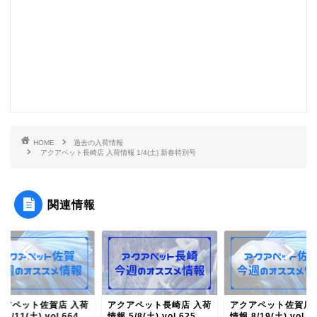
HOME
過去の入荷情報
アクアペット長崎店 入荷情報 1/4(土) 新春特別号
関連情報
クアペット佐賀店 入荷
アクアペット長崎店 入荷
アクアペット佐賀店 
 3/11(土) vol.664
情報 5/8(土) vol.625
情報 8/19(土) vol.6