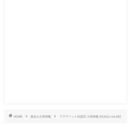
HOME
過去の入荷情報
アクアペット佐賀店 入荷情報 9/14(土) vol.482