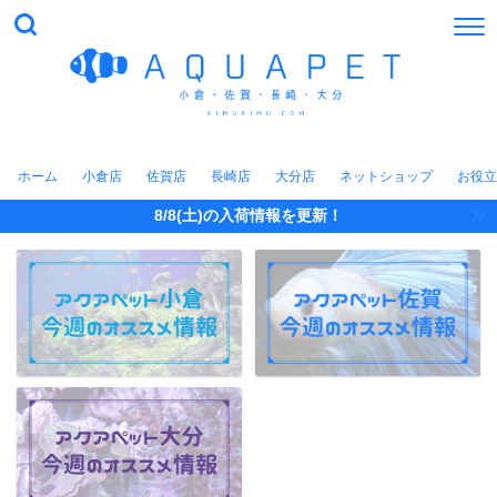
ホーム
小倉店
佐賀店
長崎店
大分店
ネットショップ
お役立
8/8(土)の入荷情報を更新！