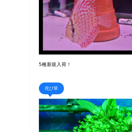
5種新規入荷！
侘び草