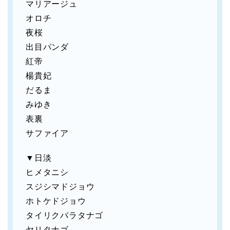
マリアージュ
オロチ
夜桜
出目パンダ
紅帝
楊貴妃
だるま
みゆき
表裏
サファイア
▼日淡
ヒメタニシ
スジシマドジョウ
ホトケドジョウ
タイリクバラタナゴ
ヤリタナゴ