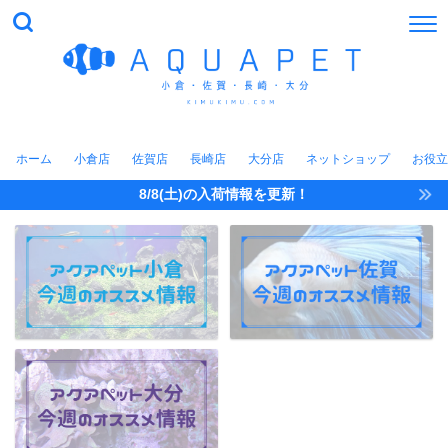
ホーム
小倉店
佐賀店
長崎店
大分店
ネットショップ
お役立
8/8(土)の入荷情報を更新！