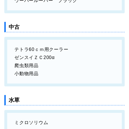
ウーパールーパー ブラック
中古
テトラ60ｃｍ用クーラー
ゼンスイＺＣ200α
爬虫類用品
小動物用品
水草
ミクロソリウム