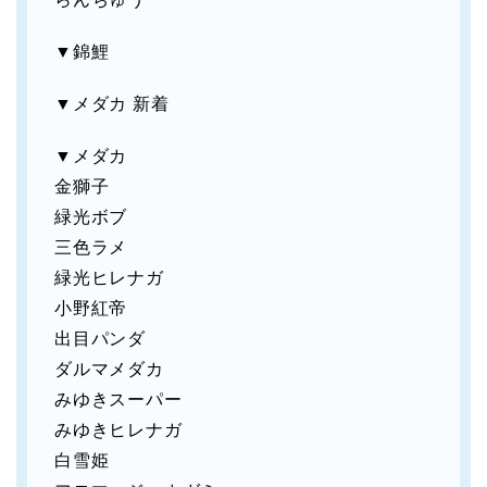
▼錦鯉
▼メダカ 新着
▼メダカ
金獅子
緑光ボブ
三色ラメ
緑光ヒレナガ
小野紅帝
出目パンダ
ダルマメダカ
みゆきスーパー
みゆきヒレナガ
白雪姫