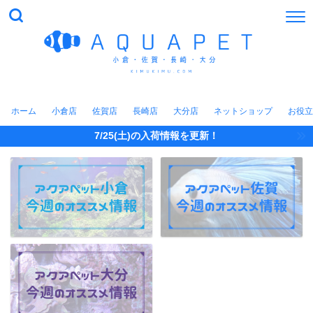
ホーム
小倉店
佐賀店
長崎店
大分店
ネットショップ
お役立
7/25(土)の入荷情報を更新！