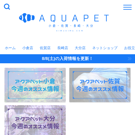
ホーム
小倉店
佐賀店
長崎店
大分店
ネットショップ
お役立
8/8(土)の入荷情報を更新！