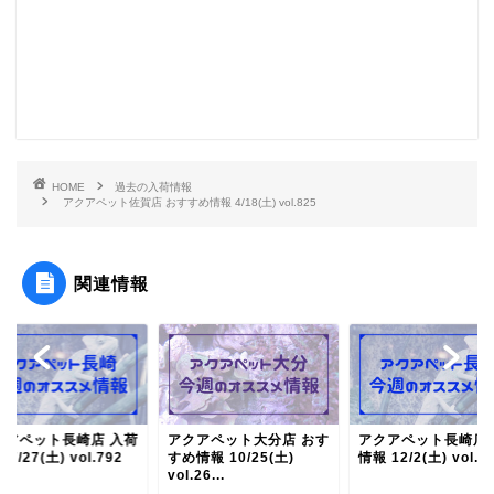
HOME
過去の入荷情報
アクアペット佐賀店 おすすめ情報 4/18(土) vol.825
関連情報
クアペット大分店 おす
アクアペット長崎店 入荷
アクアペット長崎店 
情報 10/25(土)
情報 12/2(土) vol.758
情報 7/27(土) vol.7
.26...