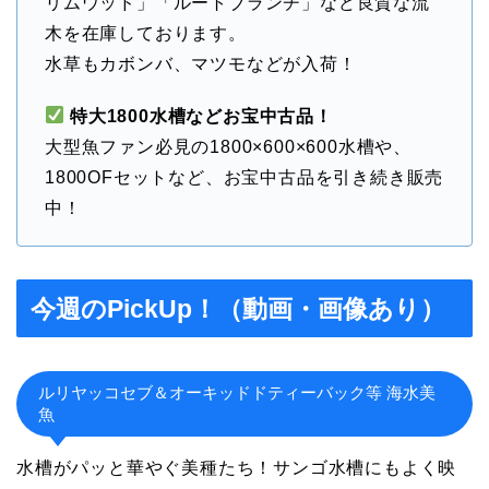
リムウッド」「ルートブランチ」など良質な流
木を在庫しております。
水草もカボンバ、マツモなどが入荷！
特大1800水槽などお宝中古品！
大型魚ファン必見の1800×600×600水槽や、
1800OFセットなど、お宝中古品を引き続き販売
中！
今週のPickUp！（動画・画像あり）
ルリヤッコセブ＆オーキッドドティーバック等 海水美
魚
水槽がパッと華やぐ美種たち！サンゴ水槽にもよく映