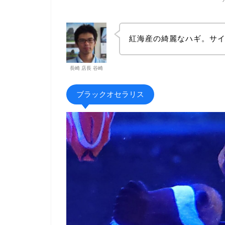
紅海産の綺麗なハギ。サ
長崎 店長 谷崎
ブラックオセラリス