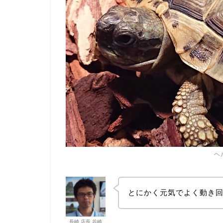
ヘ
とにかく元気でよく動き
長崎 店長 谷崎