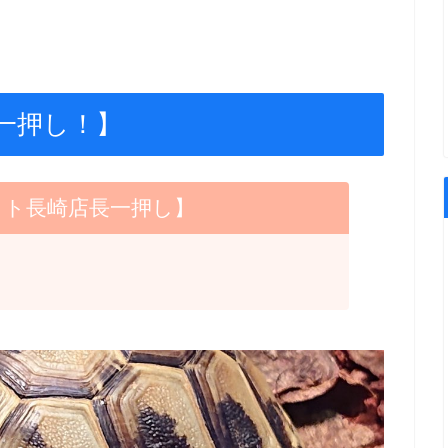
一押し！】
ット長崎店長一押し】